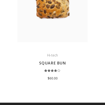
Hi-tech
SQUARE BUN
Rated
4.00
out
$
60.00
of 5