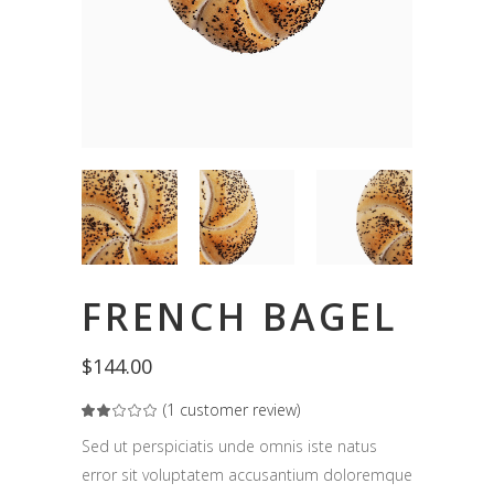
FRENCH BAGEL
$
144.00
(
1
customer review)
Rated
1
2.00
out
Sed ut perspiciatis unde omnis iste natus
of
5
error sit voluptatem accusantium doloremque
based
on