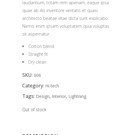
laudantium, totam rem aperiam, eaque ipsa
customer
rating
quae ab illo inventore veritatis et quasi
architecto beatae vitae dicta sunt explicabo.
Nemo enim ipsam voluptatem quia voluptas
sit aspernatur.
Cotton blend
Straight fit
Dry clean
SKU:
006
Category:
Hi-tech
Tags:
,
,
Design
Interior
Lightning
Out of stock