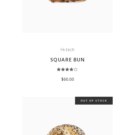
Hi-tech
SQUARE BUN
Rated
4.00
out
$
60.00
of 5
OUT OF STOCK