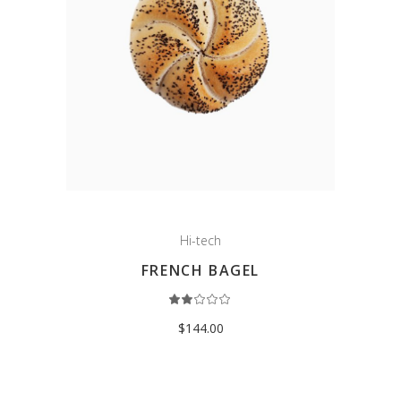
Hi-tech
FRENCH BAGEL
Rated
2.00
out
$
144.00
of
5