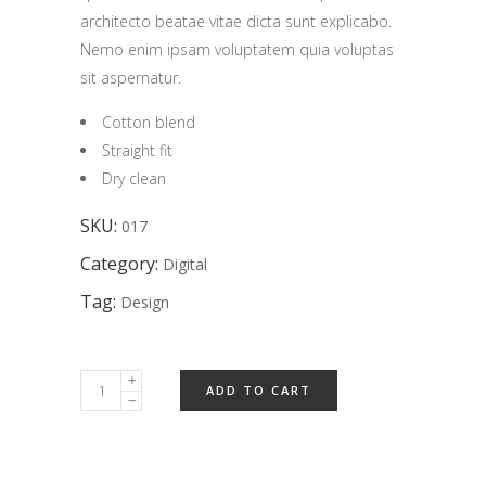
architecto beatae vitae dicta sunt explicabo.
Nemo enim ipsam voluptatem quia voluptas
sit aspernatur.
Cotton blend
Straight fit
Dry clean
SKU:
017
Category:
Digital
Tag:
Design
Wheat
ADD TO CART
Loaf
quantity