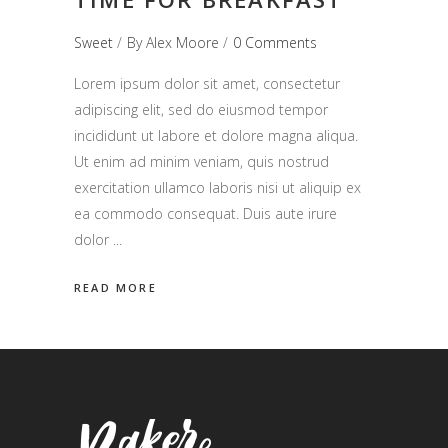
Sweet
By
Alex Moore
0 Comments
Lorem ipsum dolor sit amet, consectetur
adipiscing elit, sed do eiusmod tempor
incididunt ut labore et dolore magna aliqua.
Ut enim ad minim veniam, quis nostrud
exercitation ullamco laboris nisi ut aliquip ex
ea commodo consequat. Duis aute irure
dolor
READ MORE