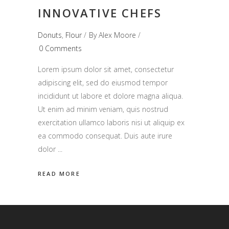
INNOVATIVE CHEFS
Donuts
,
Flour
By
Alex Moore
0 Comments
Lorem ipsum dolor sit amet, consectetur
adipiscing elit, sed do eiusmod tempor
incididunt ut labore et dolore magna aliqua.
Ut enim ad minim veniam, quis nostrud
exercitation ullamco laboris nisi ut aliquip ex
ea commodo consequat. Duis aute irure
dolor
READ MORE